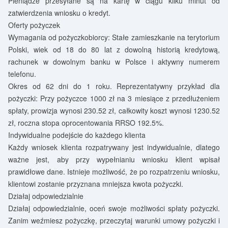
Pieniądze przesyłane są na kartę w ciągu kilku minut od
zatwierdzenia wniosku o kredyt.
Oferty pożyczek
Wymagania od pożyczkobiorcy: Stałe zamieszkanie na terytorium
Polski, wiek od 18 do 80 lat z dowolną historią kredytową,
rachunek w dowolnym banku w Polsce i aktywny numerem
telefonu.
Okres od 62 dni do 1 roku. Reprezentatywny przykład dla
pożyczki: Przy pożyczce 1000 zł na 3 miesiące z przedłużeniem
spłaty, prowizja wynosi 230.52 zł, całkowity koszt wynosi 1230.52
zł, roczna stopa oprocentowania RRSO 192.5%.
Indywidualne podejście do każdego klienta
Każdy wniosek klienta rozpatrywany jest indywidualnie, dlatego
ważne jest, aby przy wypełnianiu wniosku klient wpisał
prawidłowe dane. Istnieje możliwość, że po rozpatrzeniu wniosku,
klientowi zostanie przyznana mniejsza kwota pożyczki.
Działaj odpowiedzialnie
Działaj odpowiedzialnie, oceń swoje możliwości spłaty pożyczki.
Zanim weźmiesz pożyczkę, przeczytaj warunki umowy pożyczki i