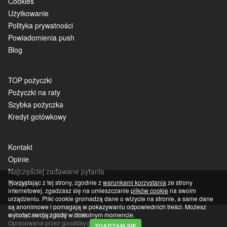
Cookies
Użytkowanie
Polityka prywatności
Powiadomienia push
Blog
TOP pożyczki
Pożyczki na raty
Szybka pożyczka
Kredyt gotówkowy
Kontakt
Opinie
Najczęściej zadawane pytania
'Korzystając z tej strony, zgodnie z
warunkami korzystania
ze strony
O nas
internetowej, zgadzasz się na umieszczanie
plików cookie
na swoim
urządzeniu. Pliki cookie gromadzą dane o wizycie na stronie, a same dane
są anonimowe i pomagają w pokazywaniu odpowiednich treści. Możesz
© Pozyczki15.pl 2022 - 2026.
wycofać swoją zgodę w dowolnym momencie.
Opracowana przez
goodday.group,
ZGADZAM SIĘ